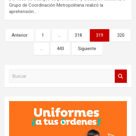
Grupo de Coordinación Metropolitana realizó la
aprehensión…
Paginación
Anterior
1
…
318
319
320
de
…
443
Siguiente
entradas
B
u
s
c
a
r