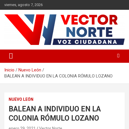
Saltar
viernes, agosto 7, 2026
al
contenido
Voz ciudadana
Vector Norte
Inicio
Nuevo León
BALEAN A INDIVIDUO EN LA COLONIA RÓMULO LOZANO
NUEVO LEÓN
BALEAN A INDIVIDUO EN LA
COLONIA RÓMULO LOZANO
enero 29, 2021
Vector Norte