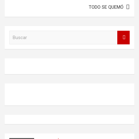
TODO SE QUEMÓ
B
u
s
c
a
r