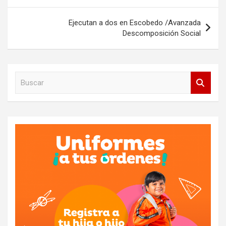
entradas
Ejecutan a dos en Escobedo /Avanzada
Descomposición Social
B
u
s
c
a
r