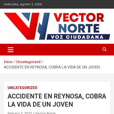
Saltar
miércoles, agosto 5, 2026
al
contenido
Voz ciudadana
Vector Norte
Inicio
Uncategorized
ACCIDENTE EN REYNOSA, COBRA LA VIDA DE UN JOVEN
UNCATEGORIZED
ACCIDENTE EN REYNOSA, COBRA
LA VIDA DE UN JOVEN
febrero 2, 2021
Vector Norte