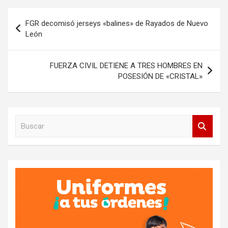
Navegación
FGR decomisó jerseys «balines» de Rayados de Nuevo
de
León
entradas
FUERZA CIVIL DETIENE A TRES HOMBRES EN
POSESIÓN DE «CRISTAL»
B
u
s
c
a
r