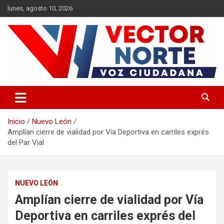
Saltar
lunes, agosto 10, 2026
al
contenido
Voz ciudadana
Vector Norte
Inicio
Nuevo León
Amplían cierre de vialidad por Vía Deportiva en carriles exprés
del Par Vial
NUEVO LEÓN
Amplían cierre de vialidad por Vía
Deportiva en carriles exprés del