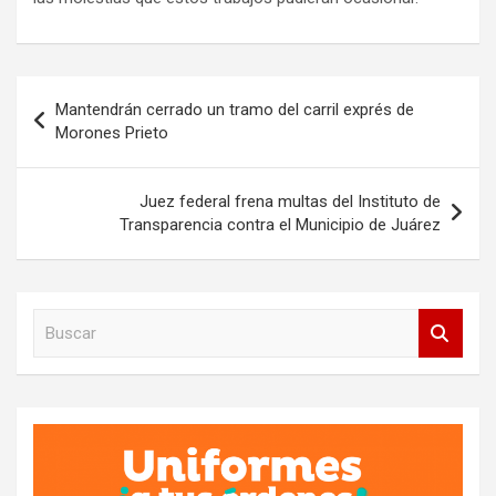
Navegación
Mantendrán cerrado un tramo del carril exprés de
de
Morones Prieto
entradas
Juez federal frena multas del Instituto de
Transparencia contra el Municipio de Juárez
B
u
s
c
a
r