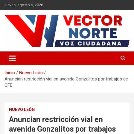
Saltar
jueves, agosto 6, 2026
al
contenido
Voz ciudadana
Vector Norte
Inicio
Nuevo León
Anuncian restricción vial en avenida Gonzalitos por trabajos de
CFE
NUEVO LEÓN
Anuncian restricción vial en
avenida Gonzalitos por trabajos