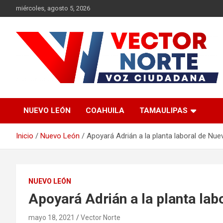
Saltar
miércoles, agosto 5, 2026
al
contenido
Voz ciudadana
Vector Norte
NUEVO LEÓN
COAHUILA
TAMAULIPAS
Inicio
Nuevo León
Apoyará Adrián a la planta laboral de Nu
NUEVO LEÓN
Apoyará Adrián a la planta la
mayo 18, 2021
Vector Norte