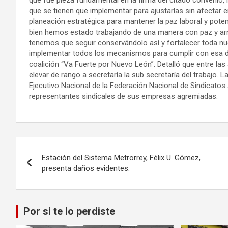
que fue pieza fundamental en la firma del citado convenio,
que se tienen que implementar para ajustarlas sin afectar
planeación estratégica para mantener la paz laboral y poten
bien hemos estado trabajando de una manera con paz y a
tenemos que seguir conservándolo así y fortalecer toda nu
implementar todos los mecanismos para cumplir con esa disp
coalición “Va Fuerte por Nuevo León”. Detalló que entre la
elevar de rango a secretaría la sub secretaría del trabajo. 
Ejecutivo Nacional de la Federación Nacional de Sindicato
representantes sindicales de sus empresas agremiadas.
Navegación
Estación del Sistema Metrorrey, Félix U. Gómez,
de
presenta daños evidentes.
entradas
Por si te lo perdiste