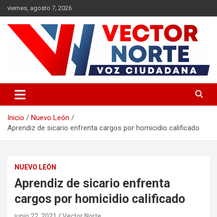
Saltar
viernes, agosto 7, 2026
al
contenido
Voz ciudadana
Vector Norte
Inicio
Nuevo León
Aprendiz de sicario enfrenta cargos por homicidio calificado
NUEVO LEÓN
Aprendiz de sicario enfrenta
cargos por homicidio calificado
junio 22, 2021
Vector Norte