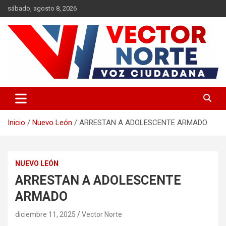
Saltar
sábado, agosto 8, 2026
al
contenido
Voz ciudadana
Vector Norte
Inicio
Nuevo León
ARRESTAN A ADOLESCENTE ARMADO
NUEVO LEÓN
ARRESTAN A ADOLESCENTE
ARMADO
diciembre 11, 2025
Vector Norte