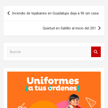
Navegación
Incendio de tejabanes en Guadalupe deja a 96 sin casa
de
entradas
Quietud en Saltillo al inicio del 201
B
u
s
c
a
r