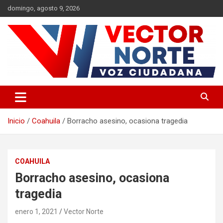
Saltar
domingo, agosto 9, 2026
al
contenido
Voz ciudadana
Vector Norte
Inicio
Coahuila
Borracho asesino, ocasiona tragedia
COAHUILA
Borracho asesino, ocasiona
tragedia
enero 1, 2021
Vector Norte