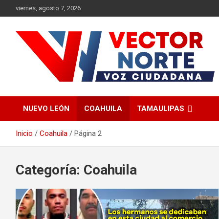
Saltar
viernes, agosto 7, 2026
al
contenido
Voz ciudadana
Vector Norte
NUEVO LEÓN
COAHUILA
TAMAULIPAS
Inicio
Coahuila
Página 2
Categoría:
Coahuila