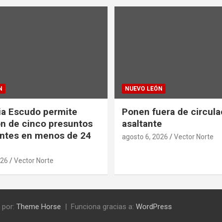
N
NUEVO LEÓN
ia Escudo permite
Ponen fuera de circula
n de cinco presuntos
asaltante
ntes en menos de 24
agosto 6, 2026
Vector Norte
026
Vector Norte
 por:
Theme Horse
Funciona gracias a:
WordPress