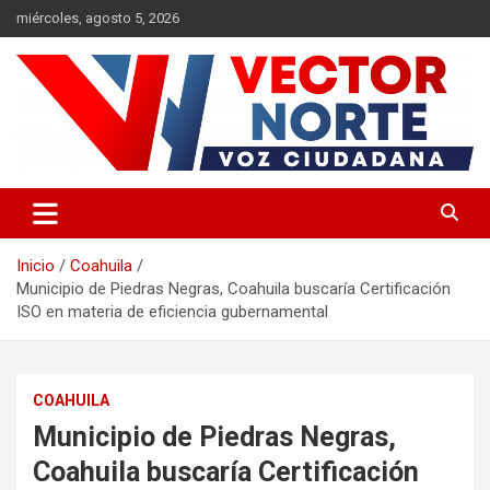
Saltar
miércoles, agosto 5, 2026
al
contenido
Voz ciudadana
Vector Norte
Inicio
Coahuila
Municipio de Piedras Negras, Coahuila buscaría Certificación
ISO en materia de eficiencia gubernamental
COAHUILA
Municipio de Piedras Negras,
Coahuila buscaría Certificación