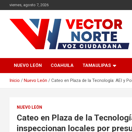
Saltar
viernes, agosto 7, 2026
al
contenido
Voz ciudadana
Vector Norte
NUEVO LEÓN
COAHUILA
TAMAULIPAS
Inicio
Nuevo León
Cateo en Plaza de la Tecnología: AEI y Po
NUEVO LEÓN
Cateo en Plaza de la Tecnologí
inspeccionan locales por pres