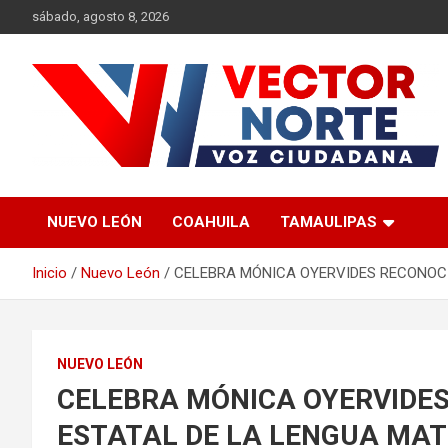
Saltar
sábado, agosto 8, 2026
al
contenido
Voz ciudadana
Vector Norte
NUEVO LEÓN
COAHUILA
TAMAULIPAS
Inicio
Nuevo León
CELEBRA MÓNICA OYERVIDES RECONOCI
NUEVO LEÓN
CELEBRA MÓNICA OYERVIDES
ESTATAL DE LA LENGUA MA