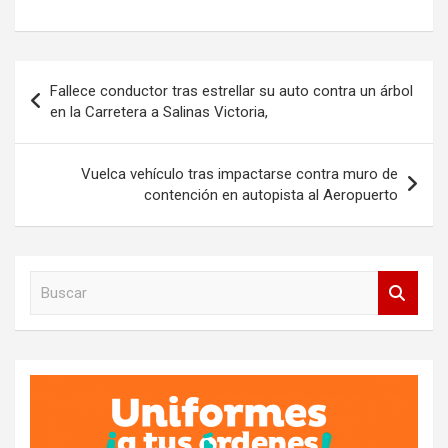
Navegación
Fallece conductor tras estrellar su auto contra un árbol
de
en la Carretera a Salinas Victoria,
entradas
Vuelca vehículo tras impactarse contra muro de
contención en autopista al Aeropuerto
B
u
s
c
a
r