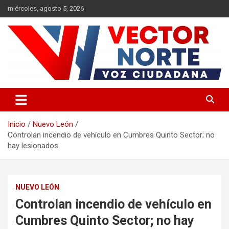
Saltar
miércoles, agosto 5, 2026
al
contenido
Voz ciudadana
Vector Norte
Inicio
Nuevo León
Controlan incendio de vehículo en Cumbres Quinto Sector; no
hay lesionados
NUEVO LEÓN
Controlan incendio de vehículo en
Cumbres Quinto Sector; no hay