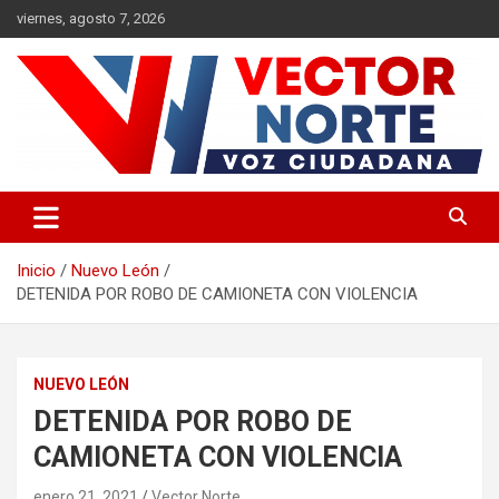
Saltar
viernes, agosto 7, 2026
al
contenido
Voz ciudadana
Vector Norte
Inicio
Nuevo León
DETENIDA POR ROBO DE CAMIONETA CON VIOLENCIA
NUEVO LEÓN
DETENIDA POR ROBO DE
CAMIONETA CON VIOLENCIA
enero 21, 2021
Vector Norte