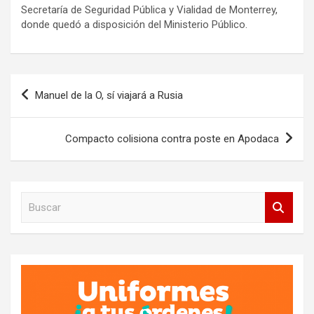
Secretaría de Seguridad Pública y Vialidad de Monterrey,
donde quedó a disposición del Ministerio Público.
Navegación
Manuel de la O, sí viajará a Rusia
de
entradas
Compacto colisiona contra poste en Apodaca
B
u
s
c
a
r