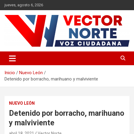
Saltar
jueves, agosto 6, 2026
al
contenido
Voz ciudadana
Vector Norte
Inicio
Nuevo León
Detenido por borracho, marihuano y malviviente
NUEVO LEÓN
Detenido por borracho, marihuano
y malviviente
abril 18, 2021
Vector Norte