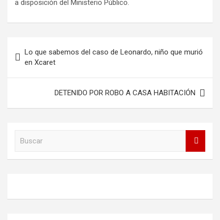
a disposición del Ministerio Público.
Navegación
Lo que sabemos del caso de Leonardo, niño que murió
de
en Xcaret
entradas
DETENIDO POR ROBO A CASA HABITACIÓN
B
u
s
c
a
r