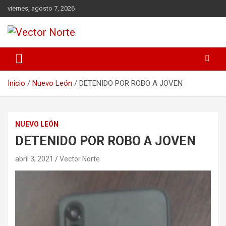
Saltar
viernes, agosto 7, 2026
al
contenido
Voz ciudadana
Vector Norte
Inicio
Nuevo León
DETENIDO POR ROBO A JOVEN
NUEVO LEÓN
DETENIDO POR ROBO A JOVEN
abril 3, 2021
Vector Norte