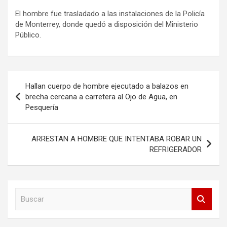
El hombre fue trasladado a las instalaciones de la Policía
de Monterrey, donde quedó a disposición del Ministerio
Público.
Navegación
Hallan cuerpo de hombre ejecutado a balazos en
de
brecha cercana a carretera al Ojo de Agua, en
Pesquería
entradas
ARRESTAN A HOMBRE QUE INTENTABA ROBAR UN
REFRIGERADOR
B
u
s
c