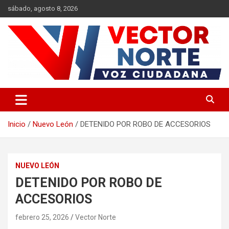
Saltar
sábado, agosto 8, 2026
al
contenido
Voz ciudadana
Vector Norte
Inicio
Nuevo León
DETENIDO POR ROBO DE ACCESORIOS
NUEVO LEÓN
DETENIDO POR ROBO DE
ACCESORIOS
febrero 25, 2026
Vector Norte