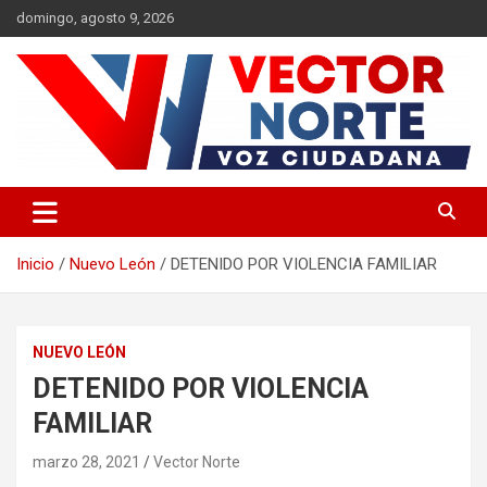
Saltar
domingo, agosto 9, 2026
al
contenido
Voz ciudadana
Vector Norte
Inicio
Nuevo León
DETENIDO POR VIOLENCIA FAMILIAR
NUEVO LEÓN
DETENIDO POR VIOLENCIA
FAMILIAR
marzo 28, 2021
Vector Norte