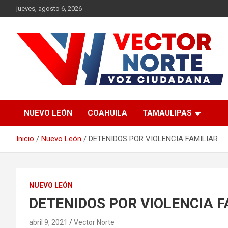
Saltar
jueves, agosto 6, 2026
al
contenido
Voz ciudadana
Vector Norte
NUEVO LEÓN
COAHUILA
TAMAULIPAS
Inicio
Nuevo León
DETENIDOS POR VIOLENCIA FAMILIAR
NUEVO LEÓN
DETENIDOS POR VIOLENCIA F
abril 9, 2021
Vector Norte