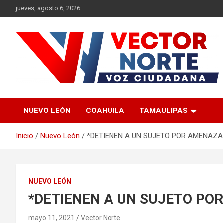
Saltar
jueves, agosto 6, 2026
al
contenido
Voz ciudadana
Vector Norte
NUEVO LEÓN
COAHUILA
TAMAULIPAS
Inicio
Nuevo León
*DETIENEN A UN SUJETO POR AMENAZA
NUEVO LEÓN
*DETIENEN A UN SUJETO PO
mayo 11, 2021
Vector Norte