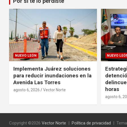
Por si te lo perdiste
NUEVO LEÓN
NUEVO LEÓ
Implementa Juárez soluciones
Estrateg
para reducir inundaciones en la
detenció
Avenida Las Torres
delincue
horas
agosto 6, 2026
Vector Norte
agosto 6, 2
Copyright ©2026
Vector Norte
Política de privacidad
Tema