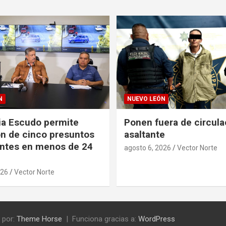
N
NUEVO LEÓN
ia Escudo permite
Ponen fuera de circula
n de cinco presuntos
asaltante
ntes en menos de 24
agosto 6, 2026
Vector Norte
026
Vector Norte
 por:
Theme Horse
Funciona gracias a:
WordPress