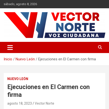
Saltar
sábado, agosto 8, 2026
al
contenido
Voz ciudadana
Vector Norte
Inicio
Nuevo León
Ejecuciones en El Carmen con firma
NUEVO LEÓN
Ejecuciones en El Carmen con
firma
agosto 18, 2023
Vector Norte