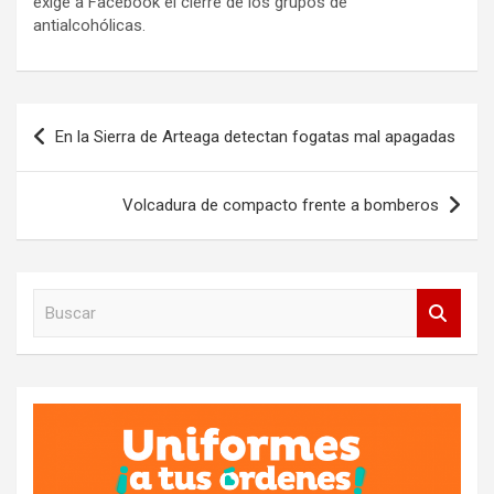
exige a Facebook el cierre de los grupos de
antialcohólicas.
Navegación
En la Sierra de Arteaga detectan fogatas mal apagadas
de
entradas
Volcadura de compacto frente a bomberos
B
u
s
c
a
r