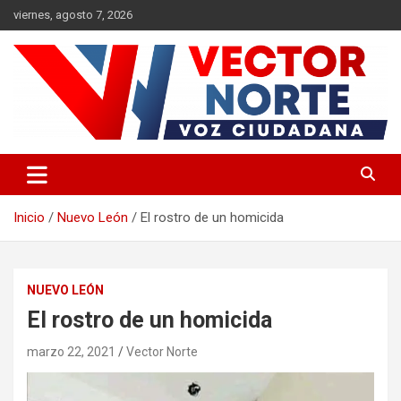
Saltar
viernes, agosto 7, 2026
al
contenido
Voz ciudadana
Vector Norte
Inicio
Nuevo León
El rostro de un homicida
NUEVO LEÓN
El rostro de un homicida
marzo 22, 2021
Vector Norte