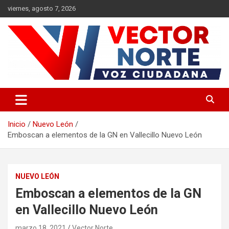
Saltar
viernes, agosto 7, 2026
al
contenido
Voz ciudadana
Vector Norte
Inicio
Nuevo León
Emboscan a elementos de la GN en Vallecillo Nuevo León
NUEVO LEÓN
Emboscan a elementos de la GN
en Vallecillo Nuevo León
marzo 18, 2021
Vector Norte