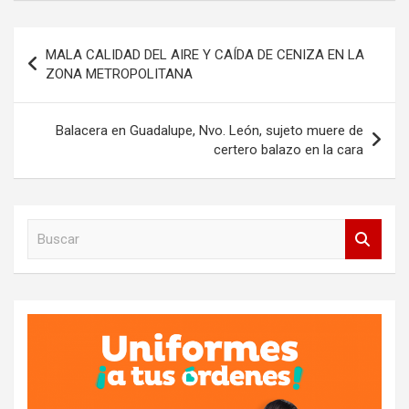
Navegación
MALA CALIDAD DEL AIRE Y CAÍDA DE CENIZA EN LA
de
ZONA METROPOLITANA
entradas
Balacera en Guadalupe, Nvo. León, sujeto muere de
certero balazo en la cara
B
u
s
c
a
r