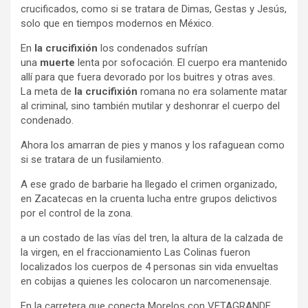
crucificados, como si se tratara de Dimas, Gestas y Jesús,
solo que en tiempos modernos en México.
En
la crucifixión
los condenados sufrían
una
muerte
lenta por sofocación. El cuerpo era mantenido
allí para que fuera devorado por los buitres y otras aves.
La meta de
la crucifixión
romana no era solamente matar
al criminal, sino también mutilar y deshonrar el cuerpo del
condenado.
Ahora los amarran de pies y manos y los rafaguean como
si se tratara de un fusilamiento.
A ese grado de barbarie ha llegado el crimen organizado,
en Zacatecas en la cruenta lucha entre grupos delictivos
por el control de la zona.
a un costado de las vías del tren, la altura de la calzada de
la virgen, en el fraccionamiento Las Colinas fueron
localizados los cuerpos de 4 personas sin vida envueltas
en cobijas a quienes les colocaron un narcomenensaje.
En la carretera que conecta Morelos con VETAGRANDE ,