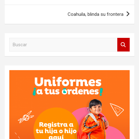
entradas
Coahuila, blinda su frontera
B
u
s
c
a
r