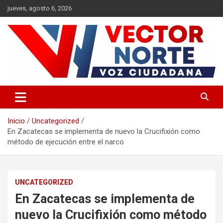
Saltar
jueves, agosto 6, 2026
al
contenido
Voz ciudadana
Vector Norte
Inicio
Uncategorized
En Zacatecas se implementa de nuevo la Crucifixión como
método de ejecución entre el narco
UNCATEGORIZED
En Zacatecas se implementa de
nuevo la Crucifixión como método