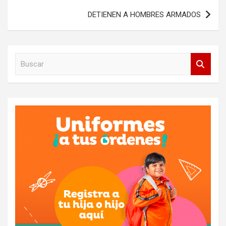
entradas
DETIENEN A HOMBRES ARMADOS
B
u
s
c
a
r