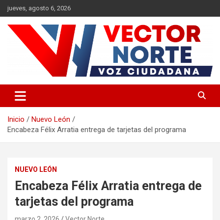
Saltar
jueves, agosto 6, 2026
al
contenido
Voz ciudadana
Vector Norte
Inicio
Nuevo León
Encabeza Félix Arratia entrega de tarjetas del programa
NUEVO LEÓN
Encabeza Félix Arratia entrega de
tarjetas del programa
marzo 2, 2026
Vector Norte