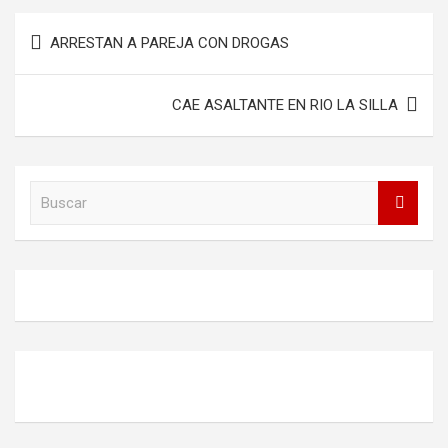
Navegación
ARRESTAN A PAREJA CON DROGAS
de
entradas
CAE ASALTANTE EN RIO LA SILLA
B
u
s
c
a
r