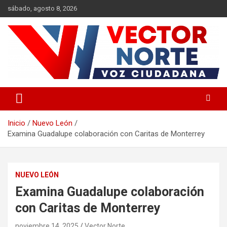
Saltar
sábado, agosto 8, 2026
al
contenido
Voz ciudadana
Vector Norte
Inicio
Nuevo León
Examina Guadalupe colaboración con Caritas de Monterrey
NUEVO LEÓN
Examina Guadalupe colaboración
con Caritas de Monterrey
noviembre 14, 2025
Vector Norte