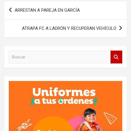
Navegación
ARRESTAN A PAREJA EN GARCÍA
de
entradas
ATRAPA FC A LADRÓN Y RECUPERAN VEHÍCULO
B
u
s
c
a
r