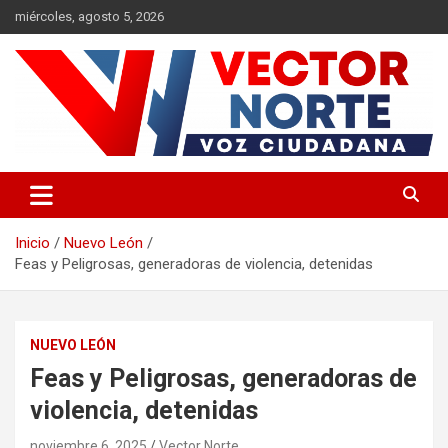
Saltar
miércoles, agosto 5, 2026
al
contenido
Voz ciudadana
Vector Norte
Inicio
Nuevo León
Feas y Peligrosas, generadoras de violencia, detenidas
NUEVO LEÓN
Feas y Peligrosas, generadoras de
violencia, detenidas
noviembre 6, 2025
Vector Norte