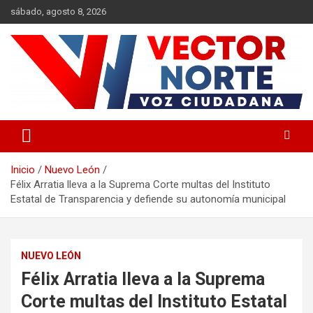
Saltar
sábado, agosto 8, 2026
al
contenido
Voz ciudadana
Vector Norte
Inicio
Nuevo León
Félix Arratia lleva a la Suprema Corte multas del Instituto
Estatal de Transparencia y defiende su autonomía municipal
NUEVO LEÓN
Félix Arratia lleva a la Suprema
Corte multas del Instituto Estatal