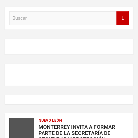
B
u
s
c
a
r
NUEVO LEÓN
MONTERREY INVITA A FORMAR
PARTE DE LA SECRETARÍA DE