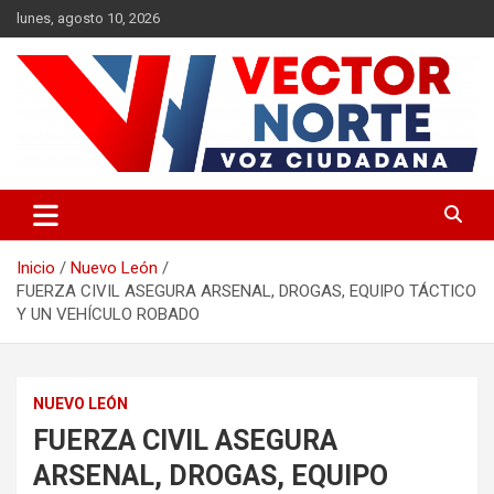
Saltar
lunes, agosto 10, 2026
al
contenido
Voz ciudadana
Vector Norte
Inicio
Nuevo León
FUERZA CIVIL ASEGURA ARSENAL, DROGAS, EQUIPO TÁCTICO
Y UN VEHÍCULO ROBADO
NUEVO LEÓN
FUERZA CIVIL ASEGURA
ARSENAL, DROGAS, EQUIPO