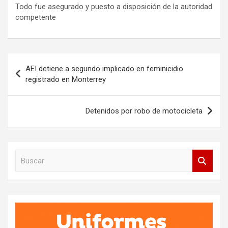
Todo fue asegurado y puesto a disposición de la autoridad
competente
Navegación
AEI detiene a segundo implicado en feminicidio
de
registrado en Monterrey
entradas
Detenidos por robo de motocicleta
B
u
s
c
a
r