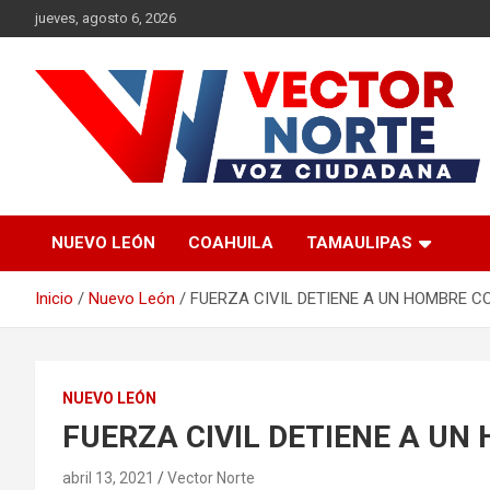
Saltar
jueves, agosto 6, 2026
al
contenido
Voz ciudadana
Vector Norte
NUEVO LEÓN
COAHUILA
TAMAULIPAS
Inicio
Nuevo León
FUERZA CIVIL DETIENE A UN HOMBRE 
NUEVO LEÓN
FUERZA CIVIL DETIENE A U
abril 13, 2021
Vector Norte