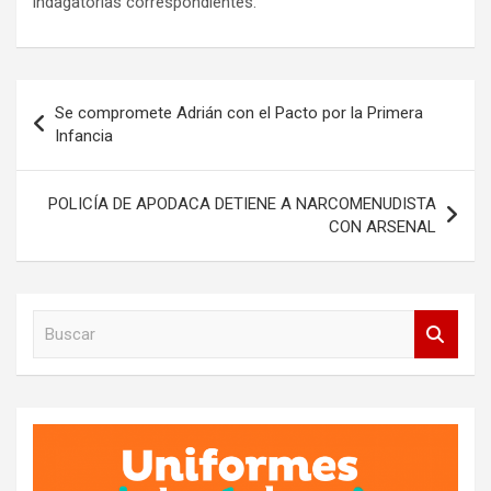
indagatorias correspondientes.
Navegación
Se compromete Adrián con el Pacto por la Primera
de
Infancia
entradas
POLICÍA DE APODACA DETIENE A NARCOMENUDISTA
CON ARSENAL
B
u
s
c
a
r