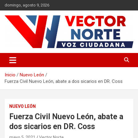
Saltar
domingo, agosto 9, 2026
al
contenido
Voz ciudadana
Vector Norte
Inicio
Nuevo León
Fuerza Civil Nuevo León, abate a dos sicarios en DR. Coss
NUEVO LEÓN
Fuerza Civil Nuevo León, abate a
dos sicarios en DR. Coss
mayo 5, 2021
Vector Norte