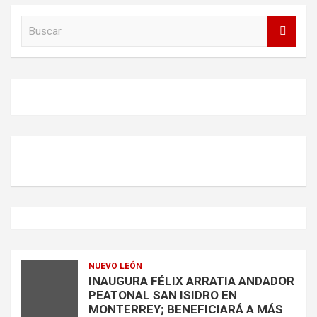
B
u
s
c
a
r
NUEVO LEÓN
INAUGURA FÉLIX ARRATIA ANDADOR
PEATONAL SAN ISIDRO EN
MONTERREY; BENEFICIARÁ A MÁS