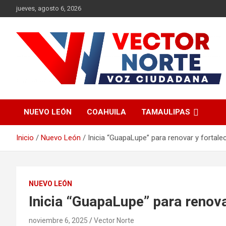
Saltar
jueves, agosto 6, 2026
al
contenido
Voz ciudadana
Vector Norte
NUEVO LEÓN
COAHUILA
TAMAULIPAS
Inicio
Nuevo León
Inicia “GuapaLupe” para renovar y fortale
NUEVO LEÓN
Inicia “GuapaLupe” para renova
noviembre 6, 2025
Vector Norte