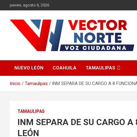
Saltar
jueves, agosto 6, 2026
al
contenido
Voz ciudadana
Vector Norte
NUEVO LEÓN
COAHUILA
TAMAULIPAS
Inicio
Tamaulipas
INM SEPARA DE SU CARGO A 8 FUNCION
TAMAULIPAS
INM SEPARA DE SU CARGO A
LEÓN