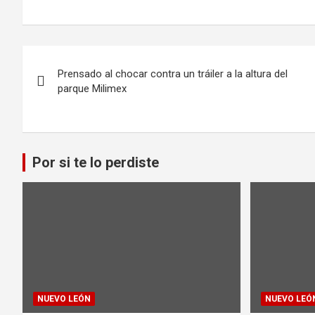
Navegación
Prensado al chocar contra un tráiler a la altura del
de
parque Milimex
entradas
Por si te lo perdiste
NUEVO LEÓN
NUEVO LEÓ