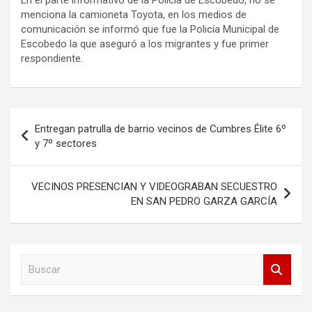
menciona la camioneta Toyota, en los medios de
comunicación se informó que fue la Policía Municipal de
Escobedo la que aseguró a los migrantes y fue primer
respondiente.
Navegación
Entregan patrulla de barrio vecinos de Cumbres Élite 6º
de
y 7º sectores
entradas
VECINOS PRESENCIAN Y VIDEOGRABAN SECUESTRO
EN SAN PEDRO GARZA GARCÍA
B
u
s
c