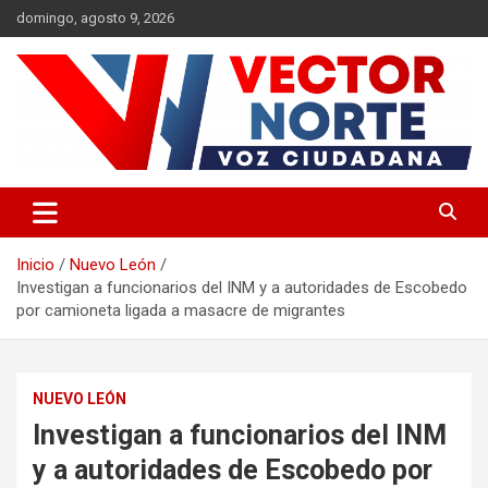
Saltar
domingo, agosto 9, 2026
al
contenido
Voz ciudadana
Vector Norte
Inicio
Nuevo León
Investigan a funcionarios del INM y a autoridades de Escobedo
por camioneta ligada a masacre de migrantes
NUEVO LEÓN
Investigan a funcionarios del INM
y a autoridades de Escobedo por