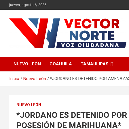
Saltar
jueves, agosto 6, 2026
al
contenido
Voz ciudadana
Vector Norte
NUEVO LEÓN
COAHUILA
TAMAULIPAS
Inicio
Nuevo León
*JORDANO ES DETENIDO POR AMENAZA
NUEVO LEÓN
*JORDANO ES DETENIDO PO
POSESIÓN DE MARIHUANA*