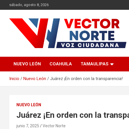
Saltar
sábado, agosto 8, 2026
al
contenido
Voz ciudadana
Vector Norte
NUEVO LEÓN
COAHUILA
TAMAULIPAS
Inicio
Nuevo León
Juárez ¡En orden con la transparencia!
NUEVO LEÓN
Juárez ¡En orden con la transp
junio 7, 2025
Vector Norte