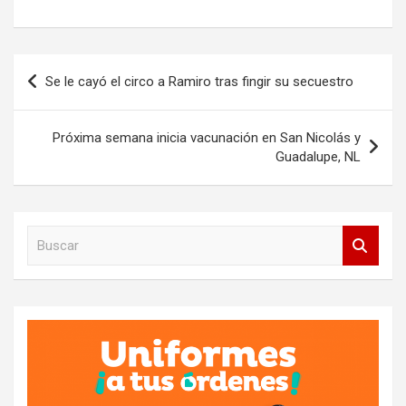
Navegación
Se le cayó el circo a Ramiro tras fingir su secuestro
de
entradas
Próxima semana inicia vacunación en San Nicolás y
Guadalupe, NL
B
u
s
c
a
r