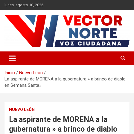
Saltar
lunes, agosto 10, 2026
al
contenido
Voz ciudadana
Vector Norte
Inicio
Nuevo León
La aspirante de MORENA a la gubernatura » a brinco de diablo
en Semana Santa»
NUEVO LEÓN
La aspirante de MORENA a la
gubernatura » a brinco de diablo