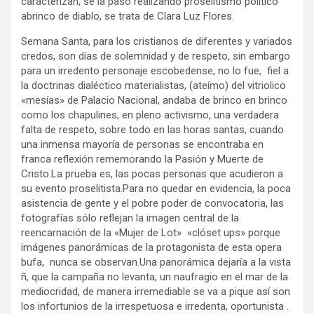
caracterizan, se la pasó realizando proselitismo político
abrinco de diablo, se trata de Clara Luz Flores.
Semana Santa, para los cristianos de diferentes y variados
credos, son días de solemnidad y de respeto, sin embargo
para un irredento personaje escobedense, no lo fue, fiel a
la doctrinas dialéctico materialistas, (ateímo) del vitriolico
«mesías» de Palacio Nacional, andaba de brinco en brinco
como los chapulines, en pleno activismo, una verdadera
falta de respeto, sobre todo en las horas santas, cuando
una inmensa mayoría de personas se encontraba en
franca reflexión rememorando la Pasión y Muerte de
Cristo.La prueba es, las pocas personas que acudieron a
su evento proselitista.Para no quedar en evidencia, la poca
asistencia de gente y el pobre poder de convocatoria, las
fotografías sólo reflejan la imagen central de la
reencarnación de la «Mujer de Lot» «clóset ups» porque
imágenes panorámicas de la protagonista de esta opera
bufa, nunca se observan.Una panorámica dejaría a la vista
ñ, que la campaña no levanta, un naufragio en el mar de la
mediocridad, de manera irremediable se va a pique así son
los infortunios de la irrespetuosa e irredenta, oportunista .