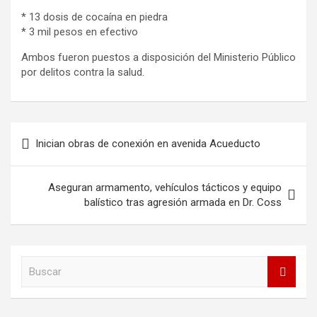
* 13 dosis de cocaína en piedra
* 3 mil pesos en efectivo
Ambos fueron puestos a disposición del Ministerio Público
por delitos contra la salud.
Navegación
Inician obras de conexión en avenida Acueducto
de
entradas
Aseguran armamento, vehículos tácticos y equipo
balístico tras agresión armada en Dr. Coss
B
u
s
c