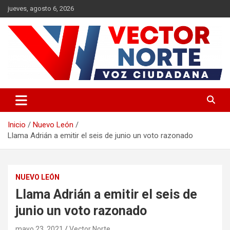
Saltar
jueves, agosto 6, 2026
al
contenido
Voz ciudadana
Vector Norte
Inicio
Nuevo León
Llama Adrián a emitir el seis de junio un voto razonado
NUEVO LEÓN
Llama Adrián a emitir el seis de
junio un voto razonado
mayo 23, 2021
Vector Norte