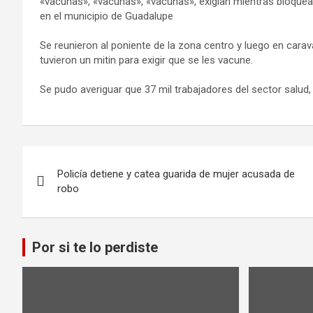
«vacunas», «vacunas», «vacunas», exigían mientras bloquea
en el municipio de Guadalupe
Se reunieron al poniente de la zona centro y luego en carav
tuvieron un mitin para exigir que se les vacune.
Se pudo averiguar que 37 mil trabajadores del sector salud,
Navegación
Policía detiene y catea guarida de mujer acusada de
de
robo
entradas
Por si te lo perdiste