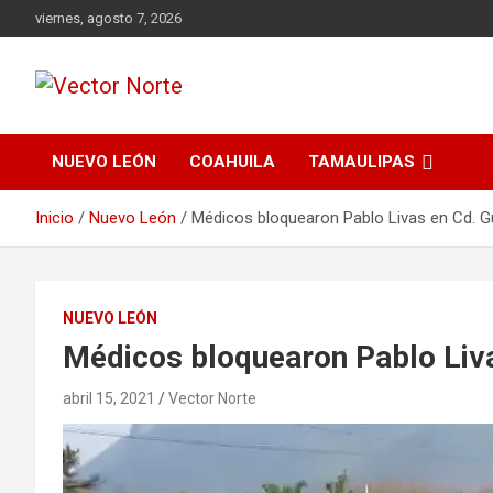
Saltar
viernes, agosto 7, 2026
al
contenido
Voz ciudadana
Vector Norte
NUEVO LEÓN
COAHUILA
TAMAULIPAS
Inicio
Nuevo León
Médicos bloquearon Pablo Livas en Cd. 
NUEVO LEÓN
Médicos bloquearon Pablo Liv
abril 15, 2021
Vector Norte