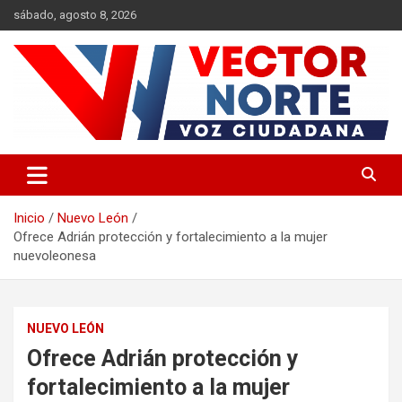
Saltar
sábado, agosto 8, 2026
al
contenido
Voz ciudadana
Vector Norte
Inicio
Nuevo León
Ofrece Adrián protección y fortalecimiento a la mujer
nuevoleonesa
NUEVO LEÓN
Ofrece Adrián protección y
fortalecimiento a la mujer