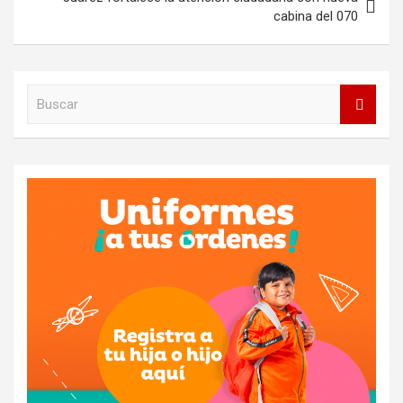
cabina del 070
B
u
s
c
a
r