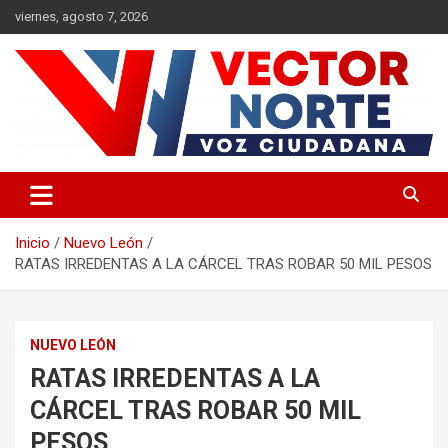
Saltar
viernes, agosto 7, 2026
al
contenido
Voz ciudadana
Vector Norte
Inicio
Nuevo León
RATAS IRREDENTAS A LA CÁRCEL TRAS ROBAR 50 MIL PESOS
NUEVO LEÓN
RATAS IRREDENTAS A LA
CÁRCEL TRAS ROBAR 50 MIL
PESOS