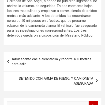
Cerradas de San Ángel, a donde no pudieron ingresar al no
abrirse la «pluma» de seguridad. En ese momento bajan
los tres masculinos y empiezan a correr, siendo detenidos
metros más adelante. A los detenidos les encontraron
cerca se 50 mil pesos en efectivo, que se presume
robaron de la camioneta blanca. El vehículo fue asegurado
para las investigaciones correspondientes. Los tres
detenidos quedaron a disposición del Ministerio Público.
Navegación
Adolescente cae a alcantarilla y recorre 400 metros
de
para salir
entradas
DETENIDO CON ARMA DE FUEGO, Y CAMIONETA
ASEGURADA
B