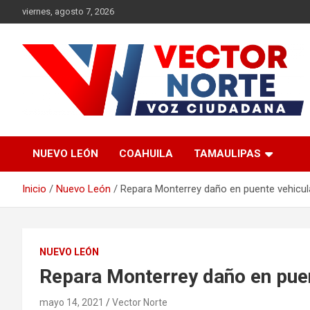
Saltar
viernes, agosto 7, 2026
al
contenido
Voz ciudadana
Vector Norte
NUEVO LEÓN
COAHUILA
TAMAULIPAS
Inicio
Nuevo León
Repara Monterrey daño en puente vehicul
NUEVO LEÓN
Repara Monterrey daño en puen
mayo 14, 2021
Vector Norte