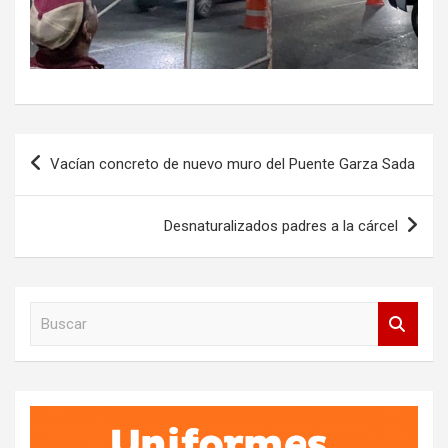
Navegación
Vacían concreto de nuevo muro del Puente Garza Sada
de
entradas
Desnaturalizados padres a la cárcel
B
u
s
c
a
r