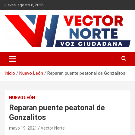
Saltar
jueves, agosto 6, 2026
al
contenido
Voz ciudadana
Vector Norte
Inicio
Nuevo León
Reparan puente peatonal de Gonzalitos
NUEVO LEÓN
Reparan puente peatonal de
Gonzalitos
mayo 19, 2021
Vector Norte