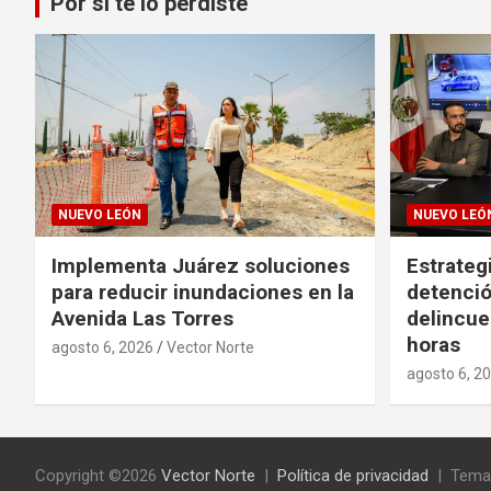
Por si te lo perdiste
NUEVO LEÓN
NUEVO LEÓ
Implementa Juárez soluciones
Estrateg
para reducir inundaciones en la
detenció
Avenida Las Torres
delincue
horas
agosto 6, 2026
Vector Norte
agosto 6, 2
Copyright ©2026
Vector Norte
Política de privacidad
Tema