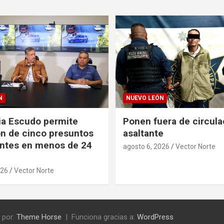
N
NUEVO LEÓN
ia Escudo permite
Ponen fuera de circula
n de cinco presuntos
asaltante
ntes en menos de 24
agosto 6, 2026
Vector Norte
026
Vector Norte
 por:
Theme Horse
Funciona gracias a:
WordPress