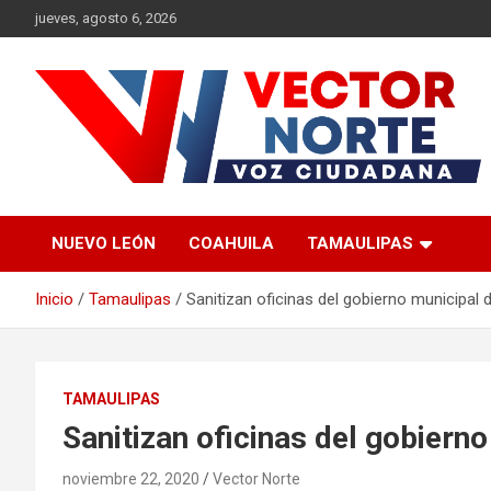
Saltar
jueves, agosto 6, 2026
al
contenido
Voz ciudadana
Vector Norte
NUEVO LEÓN
COAHUILA
TAMAULIPAS
Inicio
Tamaulipas
Sanitizan oficinas del gobierno municipal
TAMAULIPAS
Sanitizan oficinas del gobiern
noviembre 22, 2020
Vector Norte