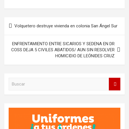
Navegación
Volquetero destruye vivienda en colonia San Ángel Sur
de
entradas
ENFRENTAMIENTO ENTRE SICARIOS Y SEDENA EN DR
COSS DEJA 5 CIVILES ABATIDOS/ AUN SIN RESOLVER
HOMICIDIO DE LEÓNIDES CRUZ
B
u
s
c
a
r